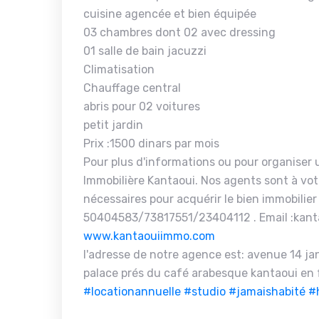
cuisine agencée et bien équipée
03 chambres dont 02 avec dressing
01 salle de bain jacuzzi
Climatisation
Chauffage central
abris pour 02 voitures
petit jardin
Prix :1500 dinars par mois
Pour plus d'informations ou pour organiser u
Immobilière Kantaoui. Nos agents sont à vot
nécessaires pour acquérir le bien immobilier
50404583/73817551/23404112 . Email :kant
www.kantaouiimmo.com
l'adresse de notre agence est: avenue 14 janv
palace prés du café arabesque kantaoui en 
#locationannuelle
#studio
#jamaishabité
#