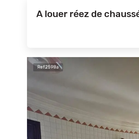
A louer réez de chauss
Ref2598a