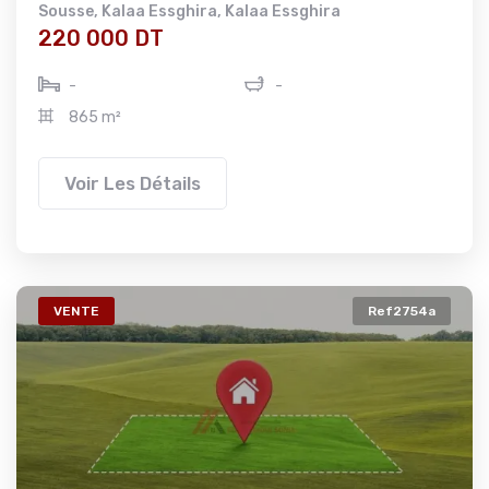
Sousse
,
Kalaa Essghira
,
Kalaa Essghira
220 000 DT
-
-
865 m²
Voir Les Détails
VENTE
Ref2754a