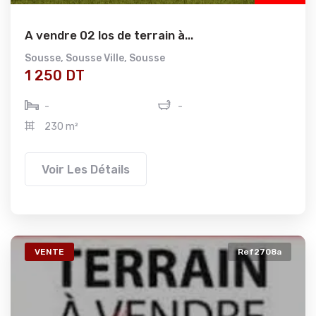
A vendre 02 los de terrain à...
Sousse
,
Sousse Ville
,
Sousse
1 250 DT
-
-
230 m²
Voir Les Détails
VENTE
Ref2708a