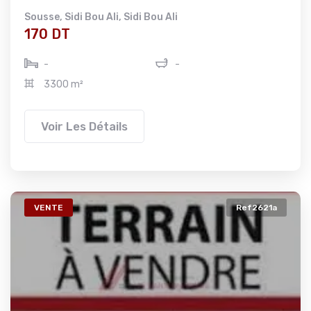
Sousse
,
Sidi Bou Ali
,
Sidi Bou Ali
170 DT
-
-
3300 m²
Voir Les Détails
VENTE
Ref2621a