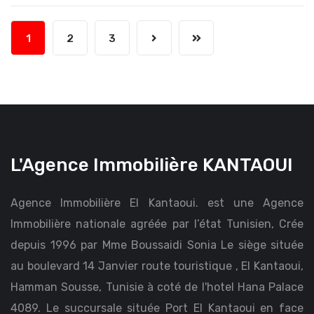
1
2
3
L'Agence Immobilière KANTAOUI
Agence Immobilière El Kantaoui. est une Agence
Immobilière nationale agréée par l’état Tunisien, Crée
depuis 1996 par Mme Boussaidi Sonia Le siège située
au boulevard 14 Janvier route touristique , El Kantaoui,
Hamman Sousse, Tunisie à coté de l'hotel Hana Palace
4089. Le succursale située Port El Kantaoui en face