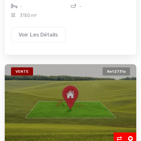
-
-
3150 m²
Voir Les Détails
VENTE
Ref2731a