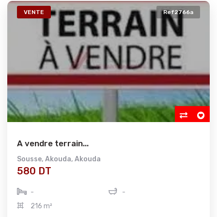
VENTE
Ref2766a
A vendre terrain...
Sousse
,
Akouda
,
Akouda
580 DT
-
-
216 m²