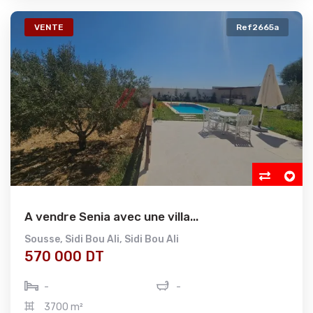
VENTE
Ref2665a
A vendre Senia avec une villa...
Sousse
,
Sidi Bou Ali
,
Sidi Bou Ali
570 000 DT
-
-
3700 m²