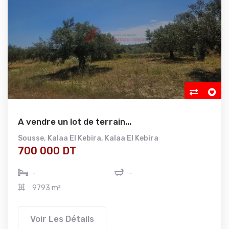
A vendre un lot de terrain...
Sousse
,
Kalaa El Kebira
,
Kalaa El Kebira
700 000 DT
-
-
9793 m²
Voir Les Détails