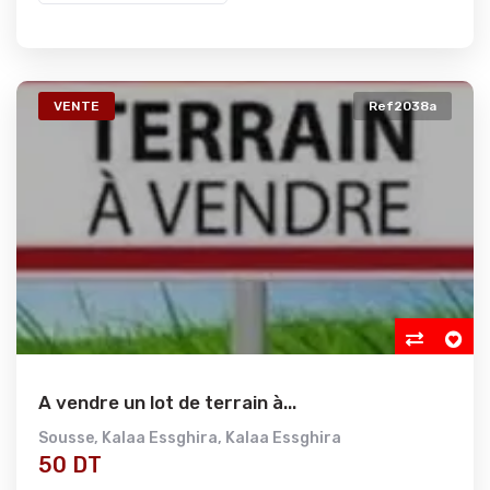
VENTE
Ref2038a
A vendre un lot de terrain à...
Sousse
,
Kalaa Essghira
,
Kalaa Essghira
50 DT