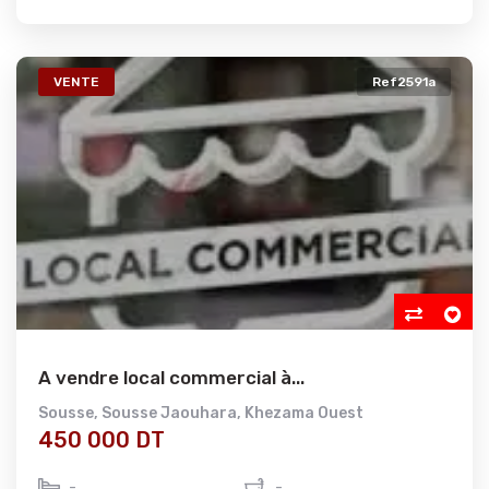
VENTE
Ref2591a
A vendre local commercial à...
Sousse
,
Sousse Jaouhara
,
Khezama Ouest
450 000 DT
-
-