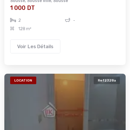
Sousse
,
Sousse Ville
,
Sousse
1 000 DT
2
-
128 m²
Voir Les Détails
LOCATION
Ref2328a