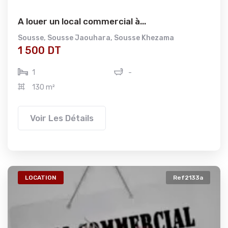
A louer un local commercial à...
Sousse
,
Sousse Jaouhara
,
Sousse Khezama
1 500 DT
1
-
130 m²
Voir Les Détails
LOCATION
Ref2133a