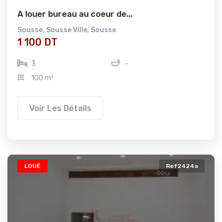
A louer bureau au coeur de...
Sousse
,
Sousse Ville
,
Sousse
1 100 DT
3
-
100 m²
Voir Les Détails
LOUÉ
Ref2424a