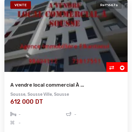
VENTE
Ref1667a
A vendre local commercial À ...
Sousse
,
Sousse Ville
,
Sousse
612 000 DT
-
-
-