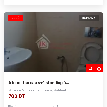
LOUÉ
Ref1917a
A louer bureau s+1 standing à...
Sousse
,
Sousse Jaouhara
,
Sahloul
700 DT
1
-