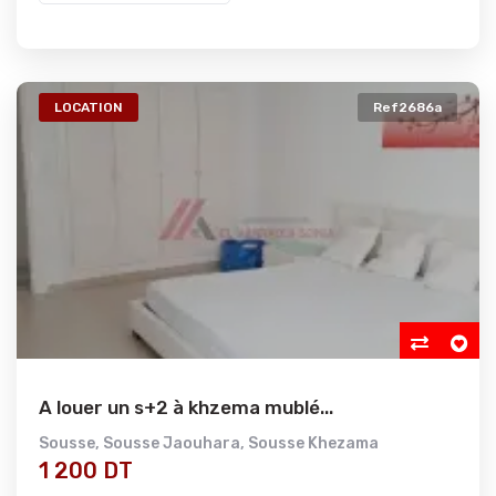
LOCATION
Ref2686a
A louer un s+2 à khzema mublé...
Sousse
,
Sousse Jaouhara
,
Sousse Khezama
1 200 DT