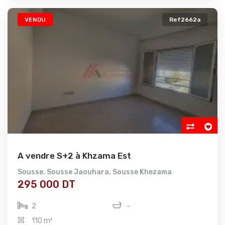
VENDU
Ref2662a
A vendre S+2 à Khzama Est
Sousse
,
Sousse Jaouhara
,
Sousse Khezama
295 000 DT
2
-
110 m²