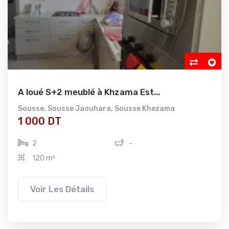
A loué S+2 meublé à Khzama Est...
Sousse
,
Sousse Jaouhara
,
Sousse Khezama
1 000 DT
2
-
120 m²
Voir Les Détails