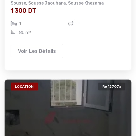
Sousse
,
Sousse Jaouhara
,
Sousse Khezama
1 300 DT
1
-
80 m²
Voir Les Détails
LOCATION
Ref2707a