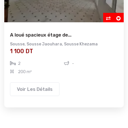
A loué spacieux étage de...
Sousse
,
Sousse Jaouhara
,
Sousse Khezama
1 100 DT
2
-
200 m²
Voir Les Détails