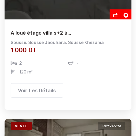
A loué étage villa s+2 à...
Sousse
,
Sousse Jaouhara
,
Sousse Khezama
1 000 DT
2
-
120 m²
Voir Les Détails
VENTE
Ref2699a