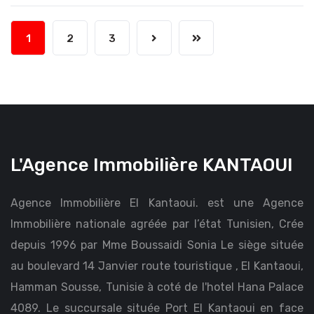
1
2
3
L'Agence Immobilière KANTAOUI
Agence Immobilière El Kantaoui. est une Agence
Immobilière nationale agréée par l’état Tunisien, Crée
depuis 1996 par Mme Boussaidi Sonia Le siège située
au boulevard 14 Janvier route touristique , El Kantaoui,
Hamman Sousse, Tunisie à coté de l'hotel Hana Palace
4089. Le succursale située Port El Kantaoui en face