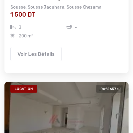
Sousse
,
Sousse Jaouhara
,
Sousse Khezama
1 500 DT
3
-
200 m²
Voir Les Détails
LOCATION
Ref2657a