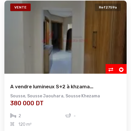
VENTE
Ref2759a
A vendre lumineux S+2 à khzama...
Sousse
,
Sousse Jaouhara
,
Sousse Khezama
380 000 DT
2
-
120 m²