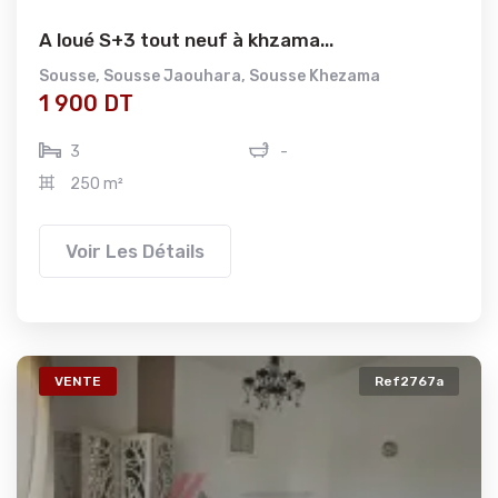
A loué S+3 tout neuf à khzama...
Sousse
,
Sousse Jaouhara
,
Sousse Khezama
1 900 DT
3
-
250 m²
Voir Les Détails
VENTE
Ref2767a