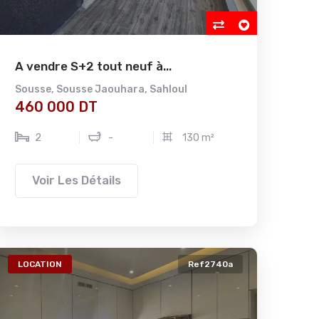
A vendre S+2 tout neuf à...
Sousse
,
Sousse Jaouhara
,
Sahloul
460 000 DT
2
-
130 m²
Voir Les Détails
LOCATION
Ref2740a