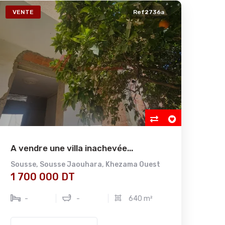
VENTE
Ref2736a
A vendre une villa inachevée...
Sousse
,
Sousse Jaouhara
,
Khezama Ouest
1 700 000 DT
-
-
640 m²