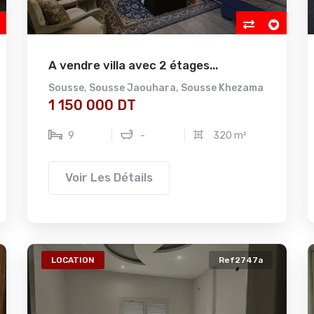
A vendre villa avec 2 étages...
Sousse
,
Sousse Jaouhara
,
Sousse Khezama
1 150 000 DT
9
-
320 m²
Voir Les Détails
LOCATION
Ref2747a