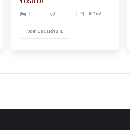
1 050 DT
3
-
100 m²
Voir Les Détails