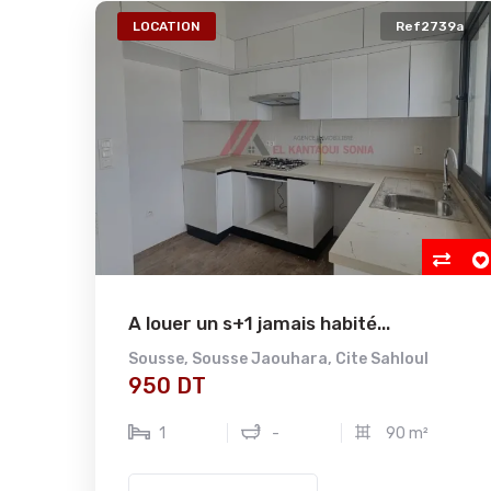
LOCATION
Ref2739a
A louer un s+1 jamais habité...
Sousse
,
Sousse Jaouhara
,
Cite Sahloul
950 DT
1
-
90 m²