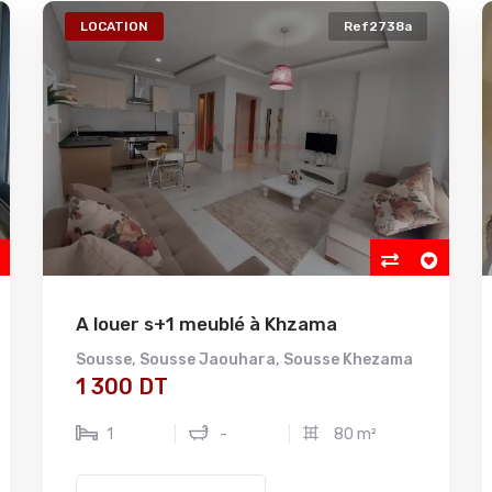
LOCATION
Ref2738a
A louer s+1 meublé à Khzama
Sousse
,
Sousse Jaouhara
,
Sousse Khezama
1 300 DT
1
-
80 m²