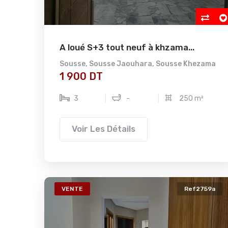
A loué S+3 tout neuf à khzama...
Sousse
,
Sousse Jaouhara
,
Sousse Khezama
1 900 DT
3
-
250 m²
Voir Les Détails
VENTE
Ref2759a