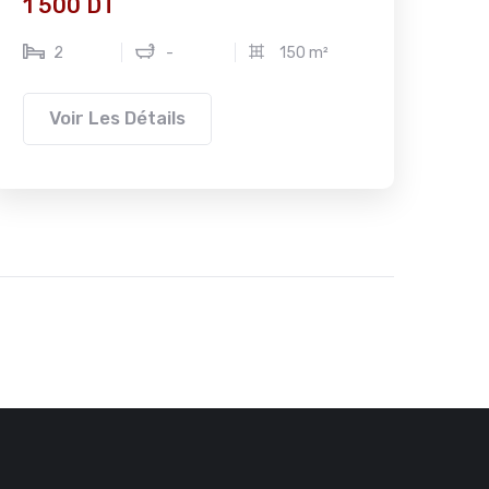
1 500 DT
2
-
150 m²
Voir Les Détails