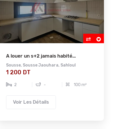
A louer un s+2 jamais habité...
Sousse
,
Sousse Jaouhara
,
Sahloul
1 200 DT
2
-
100 m²
Voir Les Détails