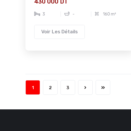
430 000 DT
3
-
160 m²
Voir Les Détails
1
2
3