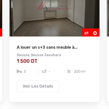
A louer un s+3 sans meuble à...
Sousse
,
Sousse Jaouhara
1 500 DT
3
-
200 m²
Voir Les Détails