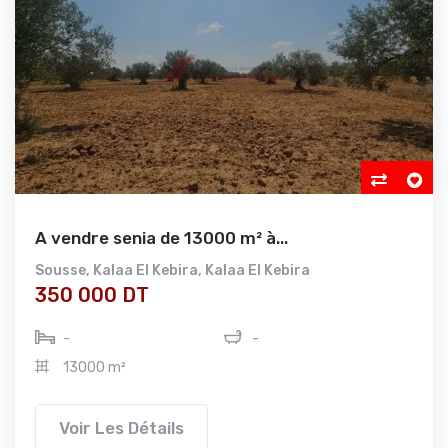
A vendre senia de 13000 m² à...
Sousse
,
Kalaa El Kebira
,
Kalaa El Kebira
350 000 DT
-
-
13000 m²
Voir Les Détails