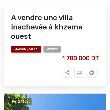
A vendre une villa
inachevée à khzema
ouest
MAISON / VILLA
VENTE
1 700 000 DT
Ref2736a