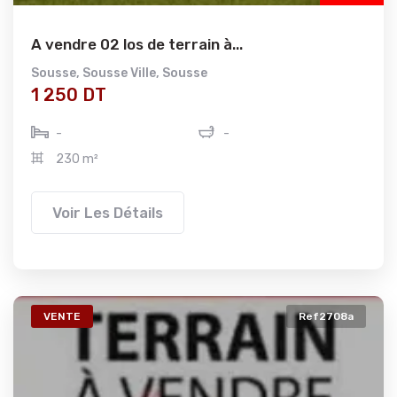
A vendre 02 los de terrain à...
Sousse
,
Sousse Ville
,
Sousse
1 250 DT
-
-
230 m²
Voir Les Détails
VENTE
Ref2708a