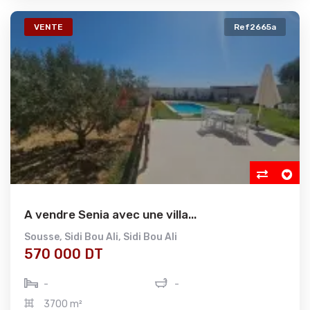
VENTE
Ref2665a
A vendre Senia avec une villa...
Sousse
,
Sidi Bou Ali
,
Sidi Bou Ali
570 000 DT
-
-
3700 m²