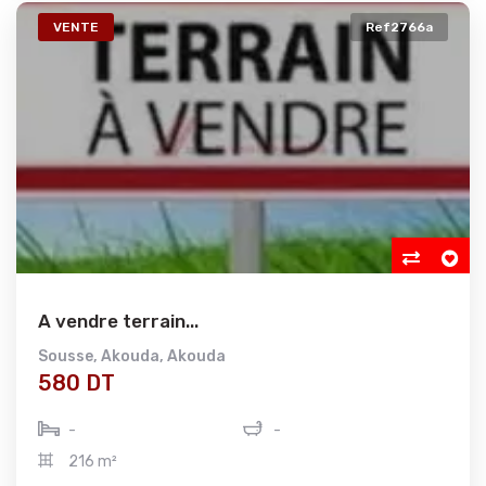
VENTE
Ref2766a
A vendre terrain...
Sousse
,
Akouda
,
Akouda
580 DT
-
-
216 m²