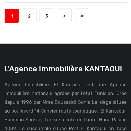
1
2
3
L'Agence Immobilière KANTAOUI
Agence Immobilière El Kantaoui. est une Agence
Immobilière nationale agréée par l’état Tunisien, Crée
depuis 1996 par Mme Boussaidi Sonia Le siège située
au boulevard 14 Janvier route touristique , El Kantaoui,
Hamman Sousse, Tunisie à coté de l'hotel Hana Palace
4089. Le succursale située Port El Kantaoui en face