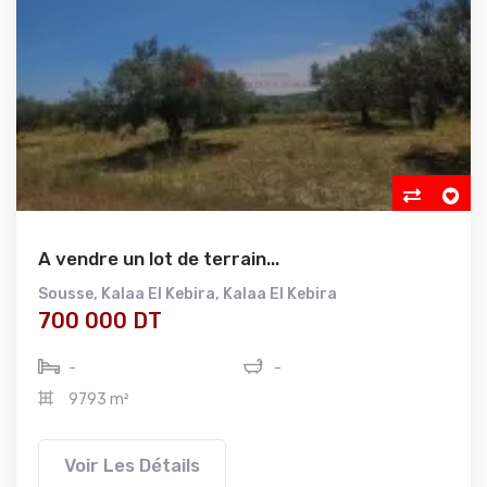
A vendre un lot de terrain...
Sousse
,
Kalaa El Kebira
,
Kalaa El Kebira
700 000 DT
-
-
9793 m²
Voir Les Détails