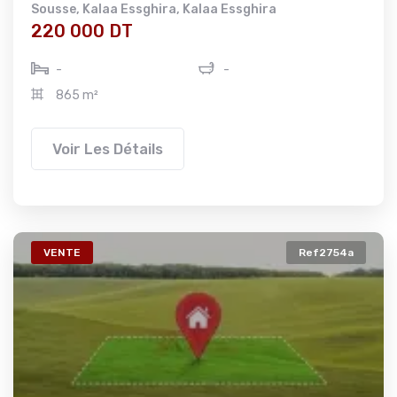
Sousse
,
Kalaa Essghira
,
Kalaa Essghira
220 000 DT
-
-
865 m²
Voir Les Détails
VENTE
Ref2754a