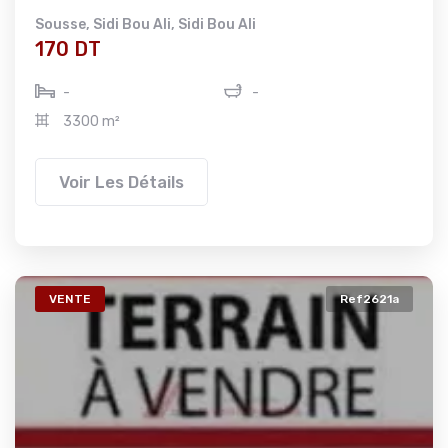
Sousse
,
Sidi Bou Ali
,
Sidi Bou Ali
170 DT
-
-
3300 m²
Voir Les Détails
VENTE
Ref2621a