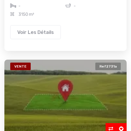
-
-
3150 m²
Voir Les Détails
VENTE
Ref2731a