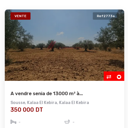
VENTE
Ref2773a
A vendre senia de 13000 m² à...
Sousse
,
Kalaa El Kebira
,
Kalaa El Kebira
350 000 DT
-
-