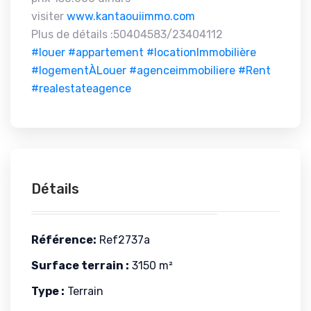
visiter
www.kantaouiimmo.com
Plus de détails :50404583/23404112
#louer
#appartement
#locationImmobilière
#logementÀLouer
#agenceimmobiliere
#Rent
#realestateagence
Détails
Référence:
Ref2737a
Surface terrain :
3150 m²
Type :
Terrain