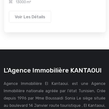
13000 m²
Voir Les Détails
L'Agence Immobilière KANTAOUI
Agence Immobilière El Kantaoui. est une Agence
Immobilière nationale agréée par l’état Tunisien, Crée
depuis 1996 par Mme Boussaidi Sonia Le siège située
au boulevard 14 Janvier route touristique , El Kantaoui,