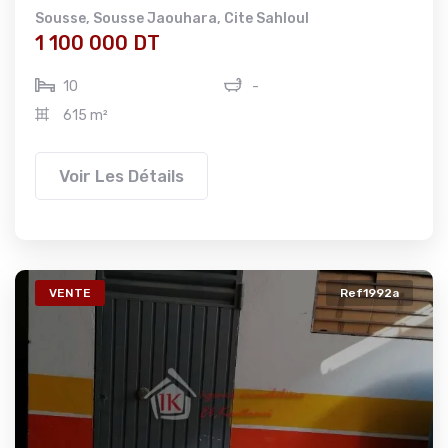
Sousse
,
Sousse Jaouhara
,
Cite Sahloul
1 100 000 DT
10
-
615 m²
Voir Les Détails
VENTE
Ref1992a