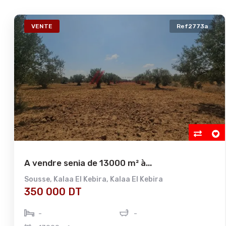
VENTE
Ref2773a
A vendre senia de 13000 m² à...
Sousse
,
Kalaa El Kebira
,
Kalaa El Kebira
350 000 DT
-
-