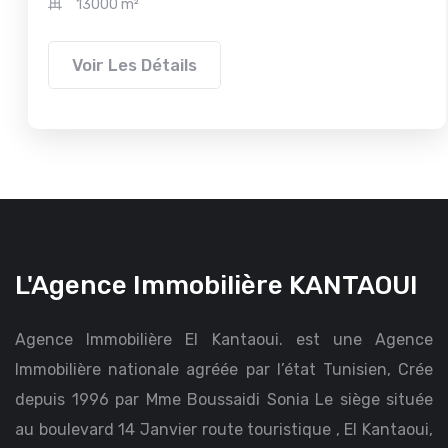
13000 m²
Voir Les Détails
L'Agence Immobilière KANTAOUI
Agence Immobilière El Kantaoui. est une Agence
Immobilière nationale agréée par l’état Tunisien, Crée
depuis 1996 par Mme Boussaidi Sonia Le siège située
au boulevard 14 Janvier route touristique , El Kantaoui,