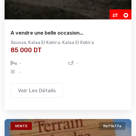
A vendre une belle occasion...
Sousse
,
Kalaa El Kebira
,
Kalaa El Kebira
85 000 DT
-
-
-
Voir Les Détails
VENTE
Ref1677a