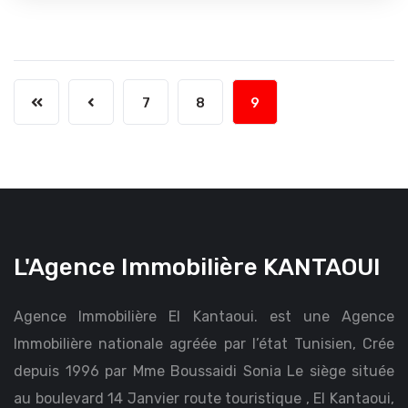
7
8
9
L'Agence Immobilière KANTAOUI
Agence Immobilière El Kantaoui. est une Agence
Immobilière nationale agréée par l’état Tunisien, Crée
depuis 1996 par Mme Boussaidi Sonia Le siège située
au boulevard 14 Janvier route touristique , El Kantaoui,