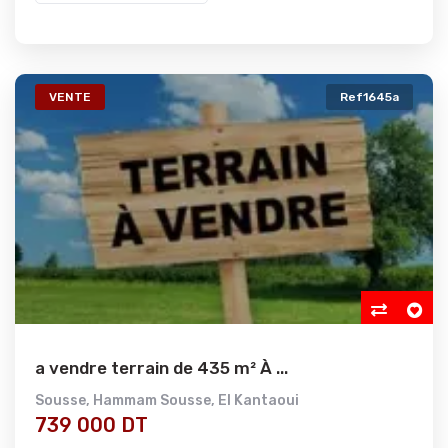
VENTE
Ref1645a
a vendre terrain de 435 m² À ...
Sousse
,
Hammam Sousse
,
El Kantaoui
739 000 DT