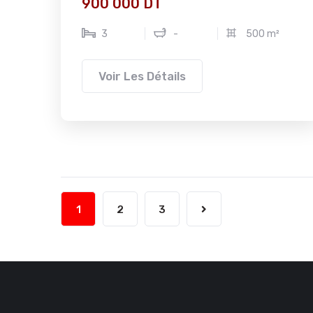
900 000 DT
3
-
500 m²
Voir Les Détails
1
2
3