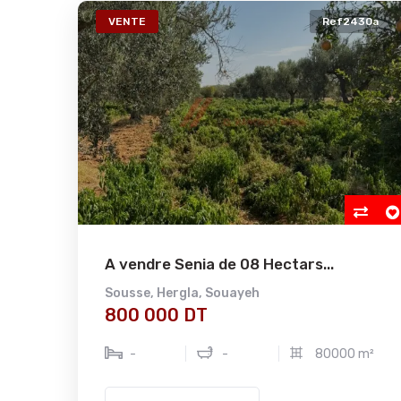
VENTE
Ref2430a
A vendre Senia de 08 Hectars...
Sousse
,
Hergla
,
Souayeh
800 000 DT
-
-
80000 m²