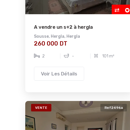
A vendre un s+2 à hergla
Sousse
,
Hergla
,
Hergla
260 000 DT
2
-
101 m²
Voir Les Détails
VENTE
Ref2496a