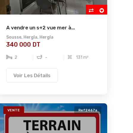
A vendre un s+2 vue mer à...
Sousse
,
Hergla
,
Hergla
340 000 DT
2
-
131 m²
Voir Les Détails
VENTE
Ref2467a