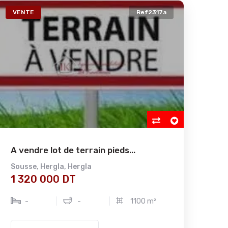
VENTE
Ref2317a
A vendre lot de terrain pieds...
Sousse
,
Hergla
,
Hergla
1 320 000 DT
-
-
1100 m²