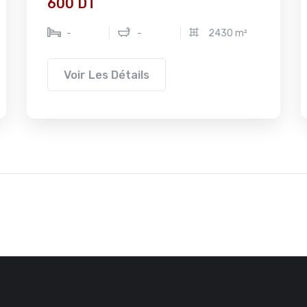
600 DT
-
-
2430 m²
Voir Les Détails