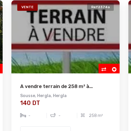
VENTE
Ref2374a
A vendre terrain de 258 m² à...
Sousse
,
Hergla
,
Hergla
140 DT
-
-
258 m²