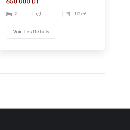
650 000 DT
2
-
112 m²
Voir Les Détails