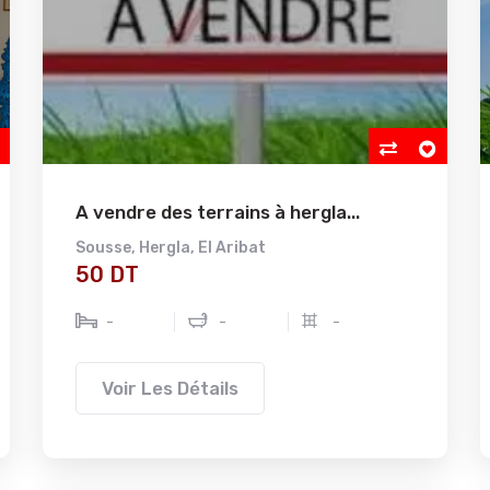
A vendre des terrains à hergla...
Sousse
,
Hergla
,
El Aribat
50 DT
-
-
-
Voir Les Détails