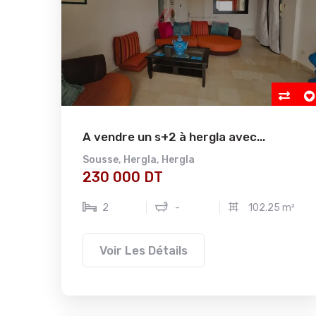
A vendre un s+2 à hergla avec...
Sousse
,
Hergla
,
Hergla
230 000 DT
2
-
102.25 m²
Voir Les Détails