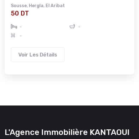
Sousse
,
Hergla
,
El Aribat
50 DT
-
-
-
Voir Les Détails
L'Agence Immobilière KANTAOUI