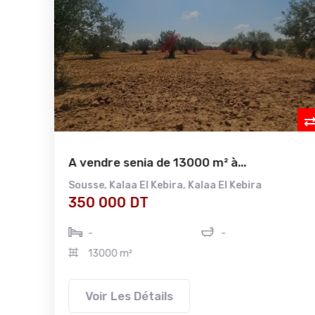
A vendre senia de 13000 m² à...
Sousse
,
Kalaa El Kebira
,
Kalaa El Kebira
350 000 DT
-
-
13000 m²
Voir Les Détails