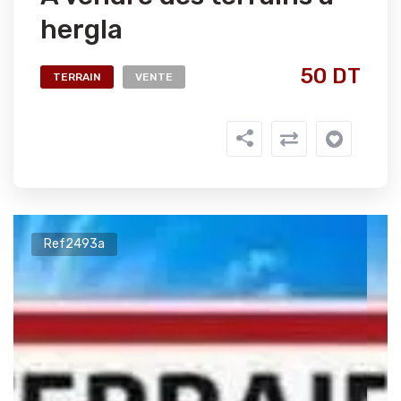
hergla
50 DT
TERRAIN
VENTE
Ref2493a