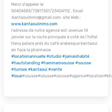
Merci d'appeler le
50404583/73817551/23404112 . Email
:kantaouimmo@gmail.com. site Web :
www.kantaouiimmo.com
l'adresse de notre agence est: avenue 14
janvier sur la route principale à coté de l’hôtel
Hana palace prés du café arabesque kantaoui
en face la pharmacie
#locationannuelle
#studio
#jamaishabité
#hautstanding
#hammamsousse
#sousse
#tunisie
#kantaoui
#vente
#loue
#sousse#sousse#sousse#agence#location#kh