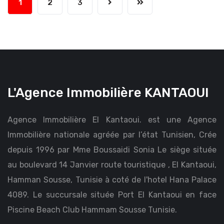
1
2
3
L'Agence Immobilière KANTAOUI
Agence Immobilière El Kantaoui. est une Agence
Immobilière nationale agréée par l’état Tunisien, Crée
depuis 1996 par Mme Boussaidi Sonia Le siège située
au boulevard 14 Janvier route touristique , El Kantaoui,
Hamman Sousse, Tunisie à coté de l'hotel Hana Palace
4089. Le succursale située Port El Kantaoui en face
Piscine Beach Club Hammam Sousse Tunisie.