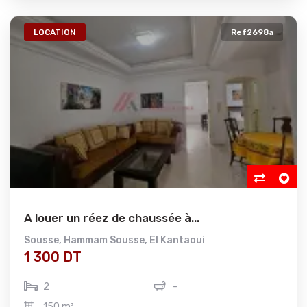
LOCATION
Ref2698a
A louer un réez de chaussée à...
Sousse
,
Hammam Sousse
,
El Kantaoui
1 300 DT
2
-
150 m²