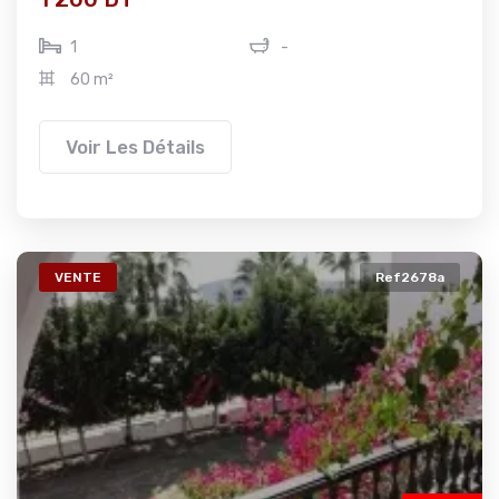
1
-
60 m²
Voir Les Détails
VENTE
Ref2678a