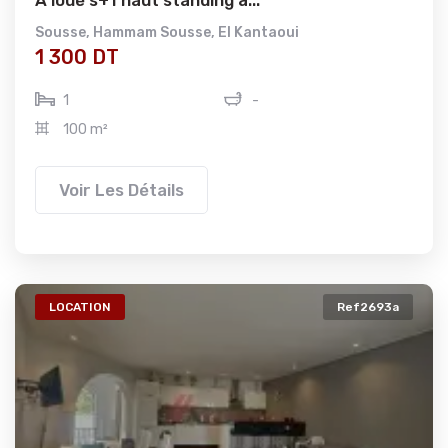
A loué s+1 haut standing à...
Sousse
,
Hammam Sousse
,
El Kantaoui
1 300 DT
1
-
100 m²
Voir Les Détails
LOCATION
Ref2693a