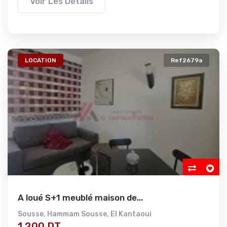
Voir Les Détails
LOCATION
Ref2679a
A loué S+1 meublé maison de...
Sousse
,
Hammam Sousse
,
El Kantaoui
1 200 DT