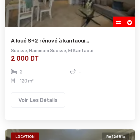
A loué S+2 rénové à kantaoui...
Sousse
,
Hammam Sousse
,
El Kantaoui
2 000 DT
2
-
120 m²
Voir Les Détails
LOCATION
Ref2681a