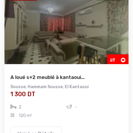
A loué s+2 meublé à kantaoui...
Sousse
,
Hammam Sousse
,
El Kantaoui
1 300 DT
2
-
120 m²