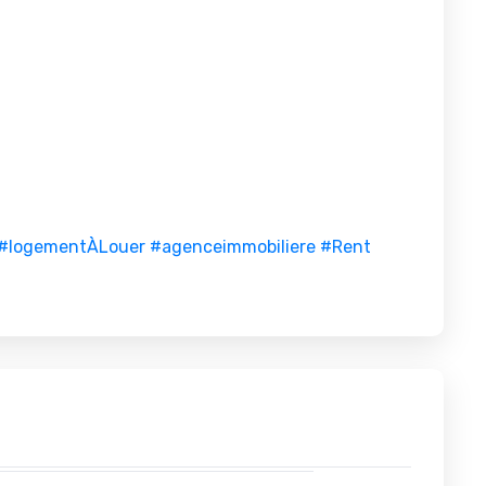
#logementÀLouer
#agenceimmobiliere
#Rent