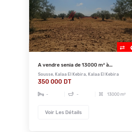
A vendre senia de 13000 m² à...
se
Sousse
,
Kalaa El Kebira
,
Kalaa El Kebira
350 000 DT
-
-
13000 m²
Voir Les Détails