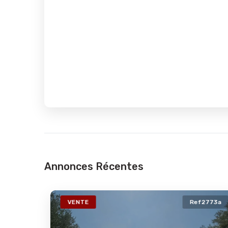
Annonces Récentes
74a
VENTE
Ref2773a