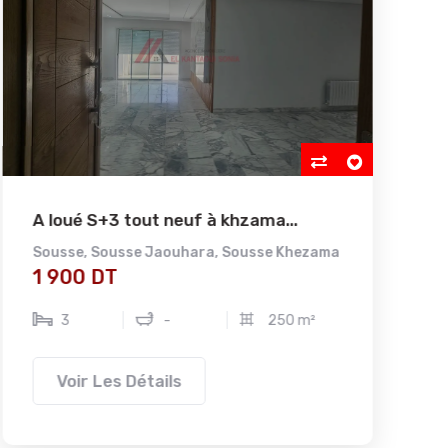
A loué S+3 tout neuf à khzama...
A v
Sousse
,
Sousse Jaouhara
,
Sousse Khezama
Nab
1 900 DT
1 
3
-
250 m²
Voir Les Détails