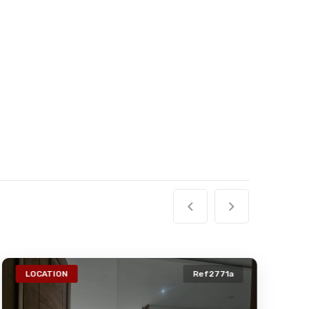
LOCATION
Ref2771a
VE