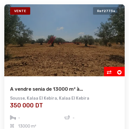
VENTE
Ref2773a
A vendre senia de 13000 m² à...
Sousse
,
Kalaa El Kebira
,
Kalaa El Kebira
350 000 DT
-
-
13000 m²