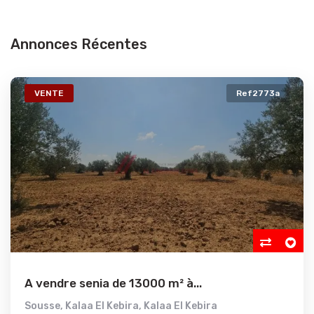
Annonces Récentes
VENTE
Ref2773a
A vendre senia de 13000 m² à...
Sousse
,
Kalaa El Kebira
,
Kalaa El Kebira