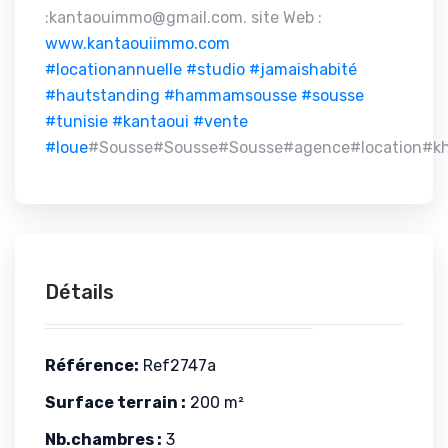
:kantaouimmo@gmail.com. site Web :
www.kantaouiimmo.com
#locationannuelle
#studio
#jamaishabité
#hautstanding
#hammamsousse
#sousse
#tunisie
#kantaoui
#vente
#loue
#Sousse#Sousse#Sousse#agence#location#kh
Détails
Référence:
Ref2747a
Surface terrain :
200 m²
Nb.chambres :
3