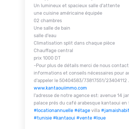
Un lumineux et spacieux salle d'attente
une cuisine américaine équipée
02 chambres
Une salle de bain
salle d'eau
Climatisation split dans chaque pièce
Chauffage central
prix 1000 DT
-Pour plus de détails merci de nous contact
informations et conseils nécessaires pour ac
d'appeler le 50404583/73817551/23404112 .
www.kantaouiimmo.com
l'adresse de notre agence est: avenue 14 janv
palace prés du café arabesque kantaoui en 
#locationannuelle
#étage
villa
#jamaishabi
#tunisie
#kantaoui
#vente
#loue