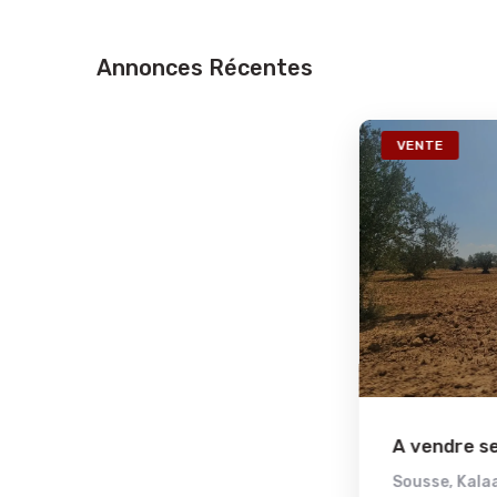
Annonces Récentes
74a
VENTE
Ref2773a
A vendre senia de 13000 m² à...
se
Sousse
,
Kalaa El Kebira
,
Kalaa El Kebira