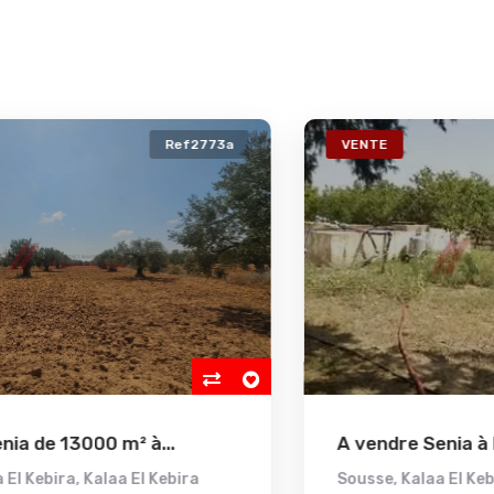
VENTE
Ref2772a
A vendre Senia à Kalaa lekbira...
Sousse
,
Kalaa El Kebira
,
Kalaa El Kebira