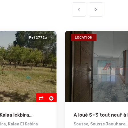
LOCATION
Ref2771a
VE
A loué S+3 tout neuf à khzama...
A v
Sousse
,
Sousse Jaouhara
,
Sousse Khezama
Nab