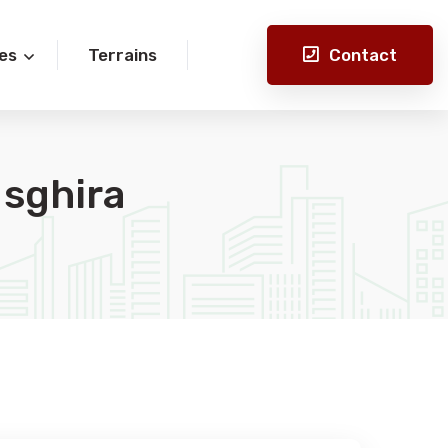
Contact
es
Terrains
 sghira