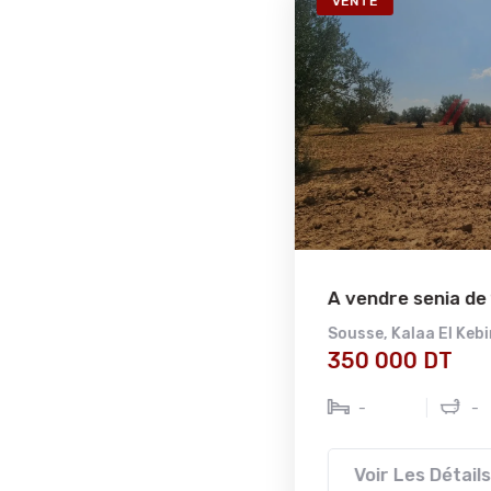
74a
VENTE
Ref2773a
A vendre senia de 13000 m² à...
se
Sousse
,
Kalaa El Kebira
,
Kalaa El Kebira
350 000 DT
-
-
13000 m²
Voir Les Détails