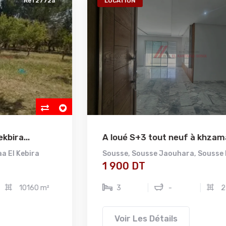
LOCATION
Ref2771a
VE
A loué S+3 tout neuf à khzama...
A v
Sousse
,
Sousse Jaouhara
,
Sousse Khezama
Nab
1 900 DT
1 
3
-
250 m²
Voir Les Détails