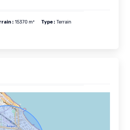
rain :
15370 m²
Type :
Terrain