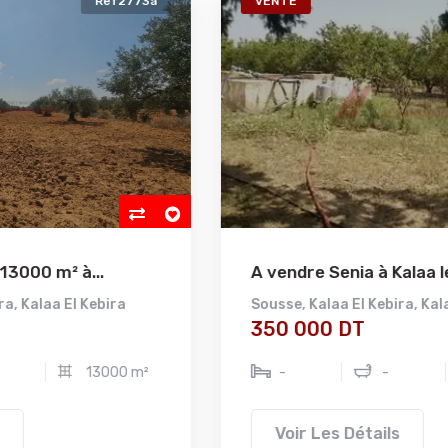
VENTE
Ref2772a
A vendre Senia à Kalaa lekbira...
Sousse
,
Kalaa El Kebira
,
Kalaa El Kebira
350 000 DT
-
-
10160 m²
Voir Les Détails