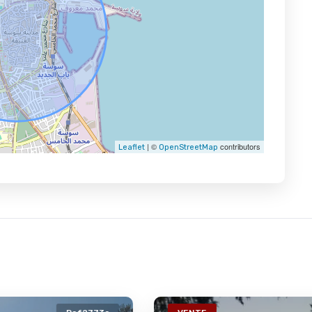
| ©
contributors
Leaflet
OpenStreetMap