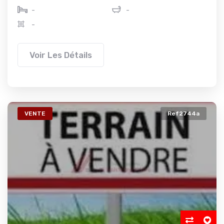
-
-
-
Voir Les Détails
VENTE
Ref2744a