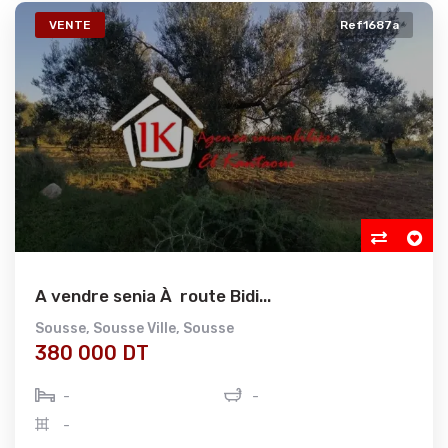
VENTE
Ref1687a
A vendre senia À route Bidi...
Sousse
,
Sousse Ville
,
Sousse
380 000 DT
-
-
-