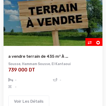
a vendre terrain de 435 m² À ...
Sousse
,
Hammam Sousse
,
El Kantaoui
739 000 DT
-
-
-
Voir Les Détails