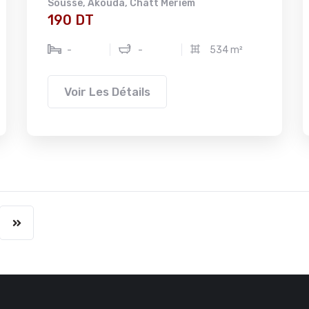
Sousse
,
Akouda
,
Chatt Meriem
190 DT
-
-
534 m²
Voir Les Détails