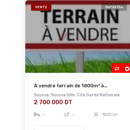
VENTE
Ref2575a
A vendre terrain de 1800m² à...
Sousse
,
Sousse Ville
,
Cite Garde Nationale
2 700 000 DT
-
-
1800 m²