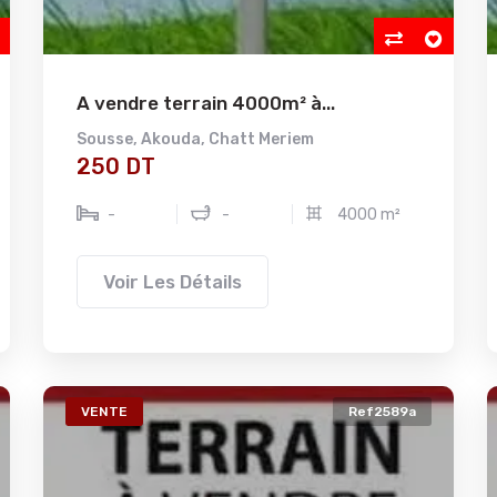
A vendre terrain 4000m² à...
Sousse
,
Akouda
,
Chatt Meriem
250 DT
-
-
4000 m²
Voir Les Détails
VENTE
Ref2589a