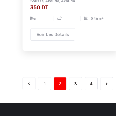
Sousse
,
Akouda
,
Akouda
350 DT
-
-
846 m²
Voir Les Détails
1
2
3
4