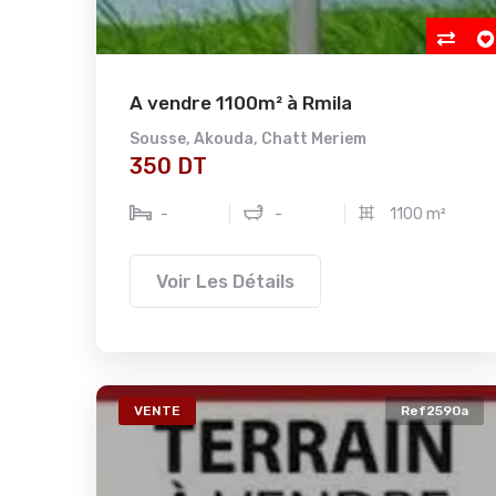
A vendre 1100m² à Rmila
Sousse
,
Akouda
,
Chatt Meriem
350 DT
-
-
1100 m²
Voir Les Détails
VENTE
Ref2590a