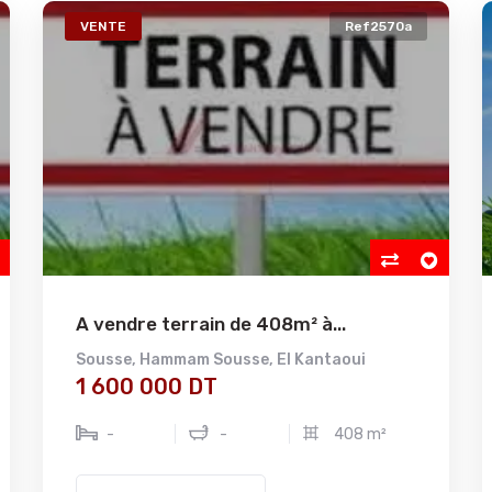
VENTE
Ref2570a
A vendre terrain de 408m² à...
Sousse
,
Hammam Sousse
,
El Kantaoui
1 600 000 DT
-
-
408 m²