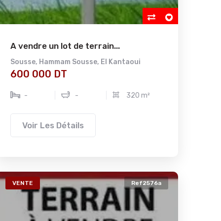
A vendre un lot de terrain...
Sousse
,
Hammam Sousse
,
El Kantaoui
600 000 DT
-
-
320 m²
Voir Les Détails
VENTE
Ref2576a