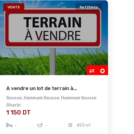
VENTE
Ref2566a
A vendre un lot de terrain à...
Sousse
,
Hammam Sousse
,
Hammam Sousse
Gharbi
1 150 DT
-
-
493 m²