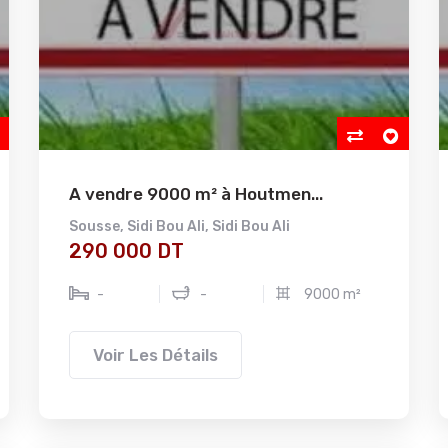
A vendre 9000 m² à Houtmen...
Sousse
,
Sidi Bou Ali
,
Sidi Bou Ali
290 000 DT
-
-
9000 m²
Voir Les Détails