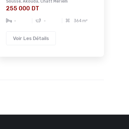
Sousse
,
Akouda
,
Chatt Meriem
255 000 DT
-
-
364 m²
Voir Les Détails