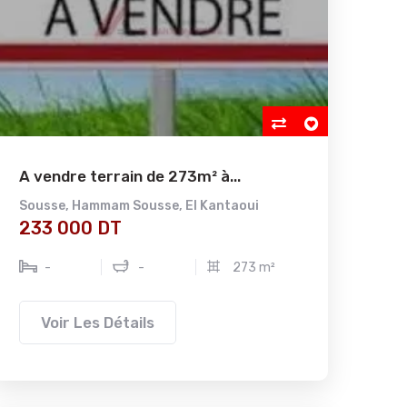
A vendre terrain de 273m² à...
Sousse
,
Hammam Sousse
,
El Kantaoui
233 000 DT
-
-
273 m²
Voir Les Détails