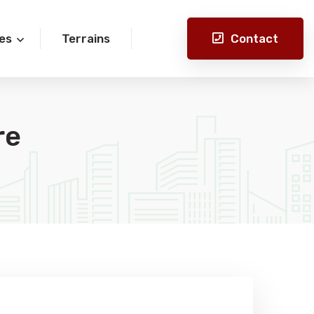
Contact
es
Terrains
re