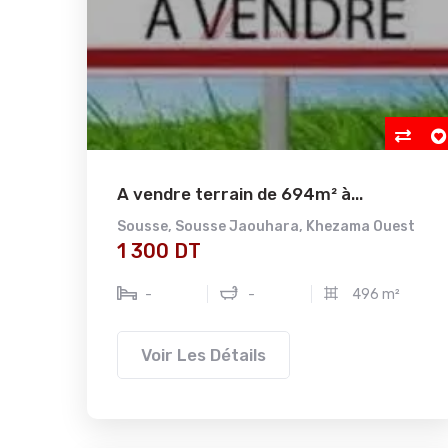
A vendre terrain de 694m² à...
Sousse
,
Sousse Jaouhara
,
Khezama Ouest
1 300 DT
-
-
496 m²
Voir Les Détails