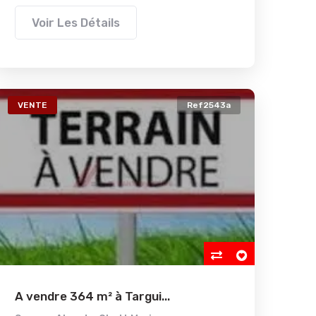
Voir Les Détails
VENTE
Ref2543a
A vendre 364 m² à Targui...