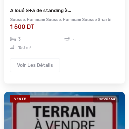
A loué S+3 de standing à...
Sousse
,
Hammam Sousse
,
Hammam Sousse Gharbi
1 500 DT
3
-
150 m²
Voir Les Détails
VENTE
Ref2566a