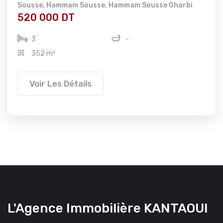
Sousse
,
Hammam Sousse
,
Hammam Sousse Gharbi
520 000 DT
3
-
352 m²
Voir Les Détails
L'Agence Immobilière KANTAOUI