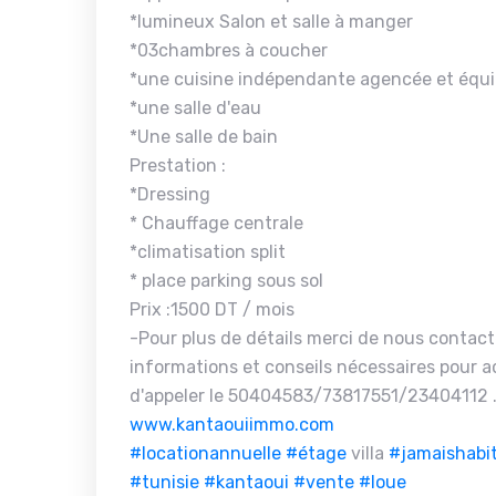
*lumineux Salon et salle à manger
*03chambres à coucher
*une cuisine indépendante agencée et équ
*une salle d'eau
*Une salle de bain
Prestation :
*Dressing
* Chauffage centrale
*climatisation split
* place parking sous sol
Prix :1500 DT / mois
-Pour plus de détails merci de nous contact
informations et conseils nécessaires pour ac
d'appeler le 50404583/73817551/23404112 .
www.kantaouiimmo.com
#locationannuelle
#étage
villa
#jamaishabi
#tunisie
#kantaoui
#vente
#loue