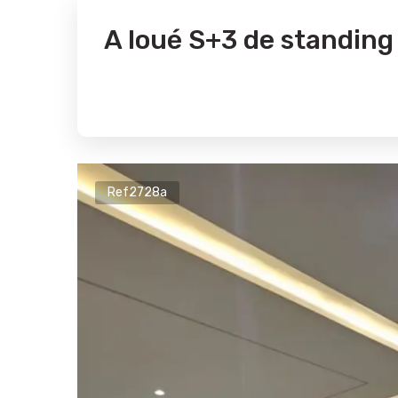
A loué S+3 de standi
Ref2728a