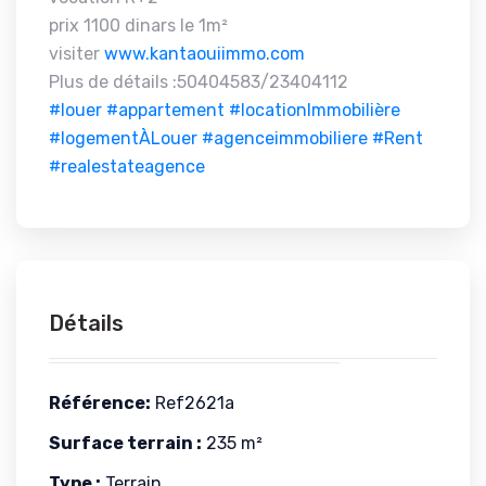
prix 1100 dinars le 1m²
visiter
www.kantaouiimmo.com
Plus de détails :50404583/23404112
#louer
#appartement
#locationImmobilière
#logementÀLouer
#agenceimmobiliere
#Rent
#realestateagence
Détails
Référence:
Ref2621a
Surface terrain :
235 m²
Type :
Terrain