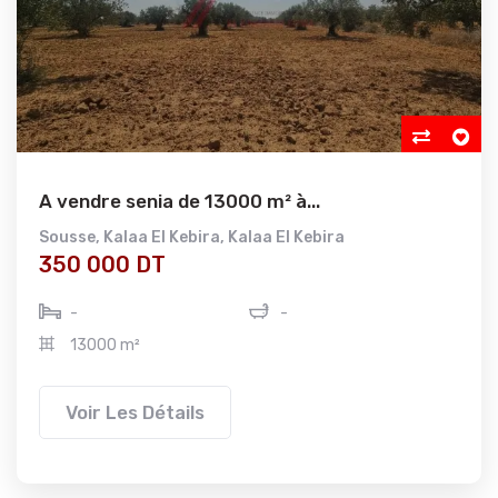
A vendre senia de 13000 m² à...
Sousse
,
Kalaa El Kebira
,
Kalaa El Kebira
350 000 DT
-
-
13000 m²
Voir Les Détails