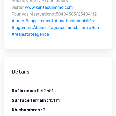
Prix de vente 770.000 dinars
visiter
www.kantaouiimmo.com
Pour vos réservations :50404583/23404112
#louer
#appartement
#locationImmobilière
#logementÀLouer
#agenceimmobiliere
#Rent
#realestateagence
Détails
Référence:
Ref2651a
Surface terrain :
151 m²
Nb.chambres :
3