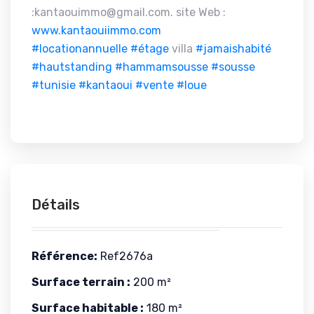
:kantaouimmo@gmail.com. site Web :
www.kantaouiimmo.com
#locationannuelle
#étage
villa
#jamaishabité
#hautstanding
#hammamsousse
#sousse
#tunisie
#kantaoui
#vente
#loue
Détails
Référence:
Ref2676a
Surface terrain :
200 m²
Surface habitable :
180 m²