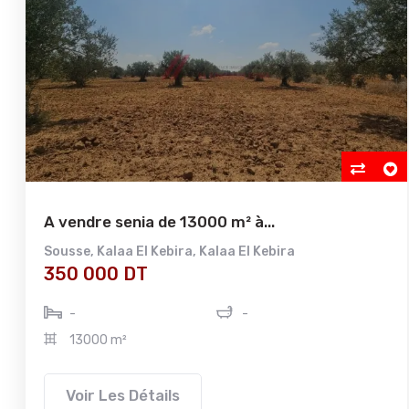
A vendre senia de 13000 m² à...
Sousse
,
Kalaa El Kebira
,
Kalaa El Kebira
350 000 DT
-
-
13000 m²
Voir Les Détails