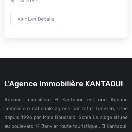
13000 m²
Voir Les Détails
L'Agence Immobilière KANTAOUI
Agence Immobilière El Kantaoui. est une Agence
Immobilière nationale agréée par l’état Tunisien, Crée
depuis 1996 par Mme Boussaidi Sonia Le siège située
au boulevard 14 Janvier route touristique , El Kantaoui,