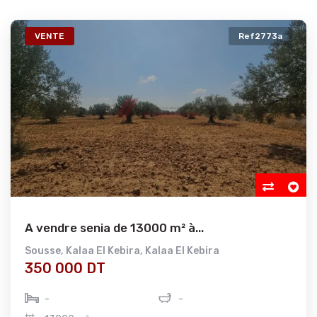
VENTE
Ref2773a
A vendre senia de 13000 m² à...
Sousse
,
Kalaa El Kebira
,
Kalaa El Kebira
350 000 DT
-
-