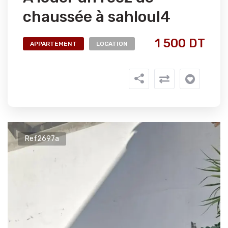
chaussée à sahloul4
1 500 DT
APPARTEMENT
LOCATION
Ref2697a