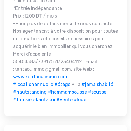
* climatisation split
*Entrée indépendante
Prix :1200 DT / mois
-Pour plus de détails merci de nous contacter.
Nos agents sont à votre disposition pour toutes
informations et conseils nécessaires pour
acquérir le bien immobilier qui vous cherchez.
Merci d'appeler le
50404583/73817551/23404112 . Email
:kantaouimmo@gmail.com. site Web :
www.kantaouiimmo.com
#locationannuelle
#étage
villa
#jamaishabité
#hautstanding
#hammamsousse
#sousse
#tunisie
#kantaoui
#vente
#loue