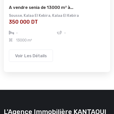
A vendre senia de 13000 m² à...
Sousse
,
Kalaa El Kebira
,
Kalaa El Kebira
350 000 DT
-
-
13000 m²
Voir Les Détails
L'Agence Immobilière KANTAOUI