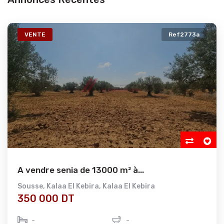
VENTE
Ref2773a
A vendre senia de 13000 m² à...
Sousse
,
Kalaa El Kebira
,
Kalaa El Kebira
350 000 DT
-
-