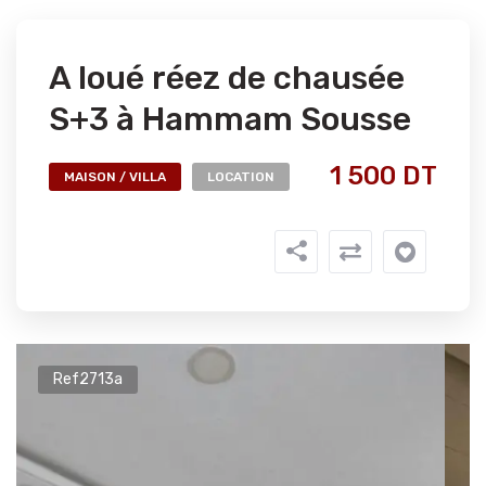
A loué réez de chausée
S+3 à Hammam Sousse
1 500 DT
MAISON / VILLA
LOCATION
Ref2713a