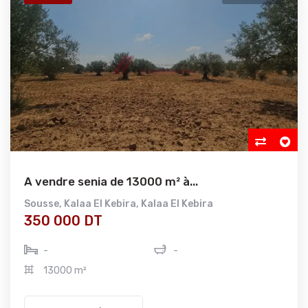
A vendre senia de 13000 m² à...
Sousse
,
Kalaa El Kebira
,
Kalaa El Kebira
350 000 DT
-
-
13000 m²