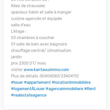
Réez de chaussée:
spacieux Salon et salle à manger
cuisine agencée et équipée
salle d'eau
L'étage :
03 chambres à coucher
01 salle de bain avec baignoire
chauffage central/ climatisation
jardin
prix 2300 DT/ mois
visiter
www.kantaouiimmo.com
Plus de détails :50404583/23404112
#louer
#appartement
#locationImmobilière
#logementÀLouer
#agenceimmobiliere
#Rent
#realestateagence