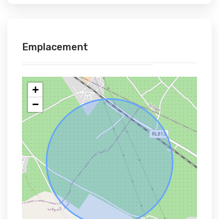
Emplacement
+
−