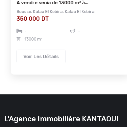
A vendre senia de 13000 m² à...
Sousse
,
Kalaa El Kebira
,
Kalaa El Kebira
350 000 DT
-
-
13000 m²
Voir Les Détails
L'Agence Immobilière KANTAOUI