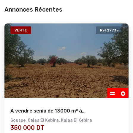
Annonces Récentes
VENTE
Ref2773a
A vendre senia de 13000 m² à...
Sousse
,
Kalaa El Kebira
,
Kalaa El Kebira
350 000 DT