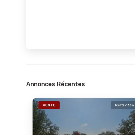
Annonces Récentes
74a
VENTE
Ref2773a