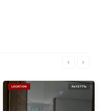
LOCATION
Ref2771a
VE