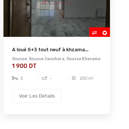
A loué S+3 tout neuf à khzama...
A v
Sousse
,
Sousse Jaouhara
,
Sousse Khezama
Nab
1 900 DT
1 
3
-
250 m²
Voir Les Détails