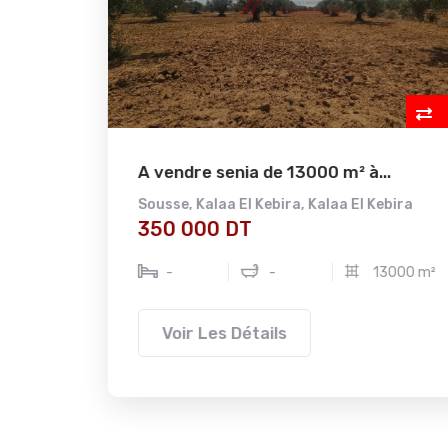
A vendre senia de 13000 m² à...
se
Sousse
,
Kalaa El Kebira
,
Kalaa El Kebira
350 000 DT
-
-
13000 m²
Voir Les Détails