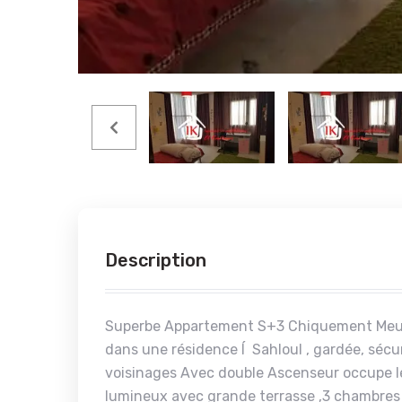
Description
Superbe Appartement S+3 Chiquement Meublé
dans une résidence Í Sahloul , gardée, séc
voisinages Avec double Ascenseur occupe le 
lumineux avec grande terrasse ,3 chambres 