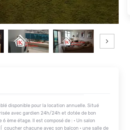
 disponible pour la location annuelle. Situé
urisée avec gardien 24h/24h et dotée de bon
6 ème étage. Il est composé de : • Un salon
Í coucher chacune avec son balcon • une salle de