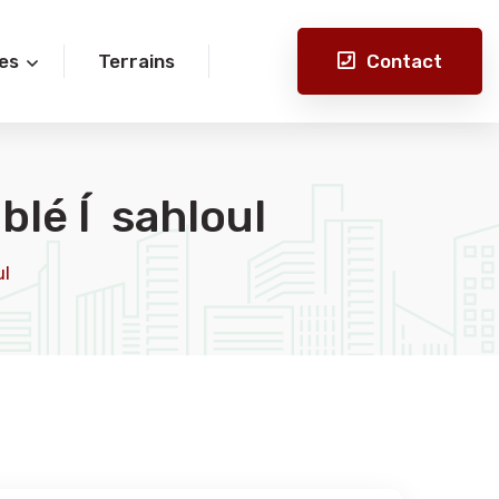
Contact
es
Terrains
lé Í sahloul
ul