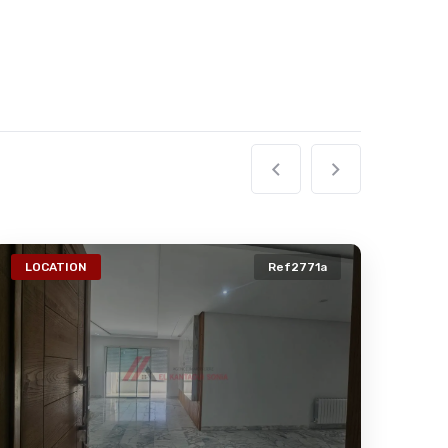
LOCATION
Ref2771a
VE