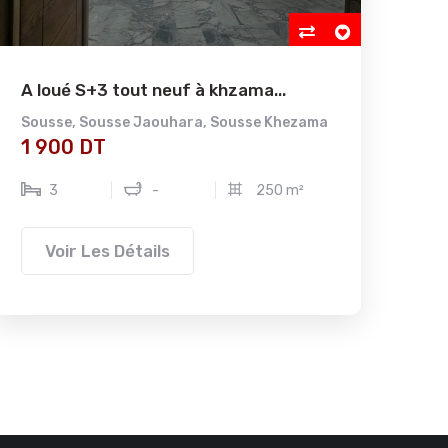
A loué S+3 tout neuf à khzama...
A v
Sousse
,
Sousse Jaouhara
,
Sousse Khezama
Nab
1 900 DT
1 
3
-
250 m²
Voir Les Détails