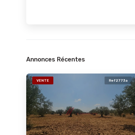
Annonces Récentes
74a
VENTE
Ref2773a