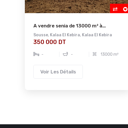
A vendre senia de 13000 m² à...
se
Sousse
,
Kalaa El Kebira
,
Kalaa El Kebira
350 000 DT
-
-
13000 m²
Voir Les Détails