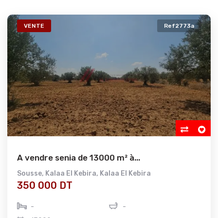
VENTE
Ref2773a
A vendre senia de 13000 m² à...
Sousse
,
Kalaa El Kebira
,
Kalaa El Kebira
350 000 DT
-
-