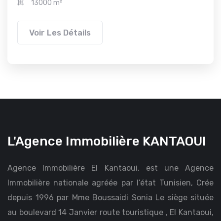
13000 m²
Voir Les Détails
L'Agence Immobilière KANTAOUI
Agence Immobilière El Kantaoui. est une Agence
Immobilière nationale agréée par l’état Tunisien, Crée
depuis 1996 par Mme Boussaidi Sonia Le siège située
au boulevard 14 Janvier route touristique , El Kantaoui,