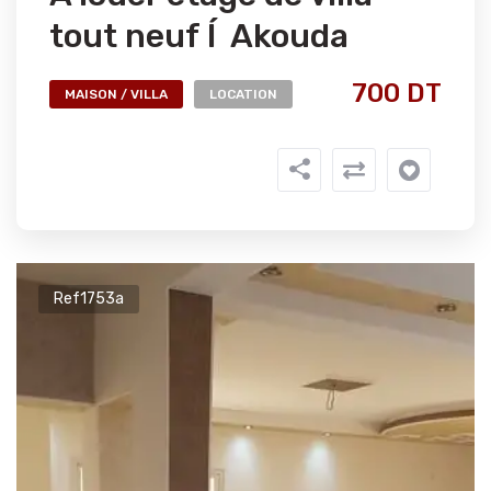
tout neuf Í Akouda
700 DT
MAISON / VILLA
LOCATION
Ref1753a