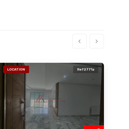
LOCATION
Ref2771a
VE