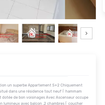
cation un superbe Appartement S+2 Chiquement
e situé dans une résidence tout neuf Í hammam
 et dotée de bon voisinages Avec Ascenseur occupe
alon lumineux avec balcon ,2 chambres Í coucher