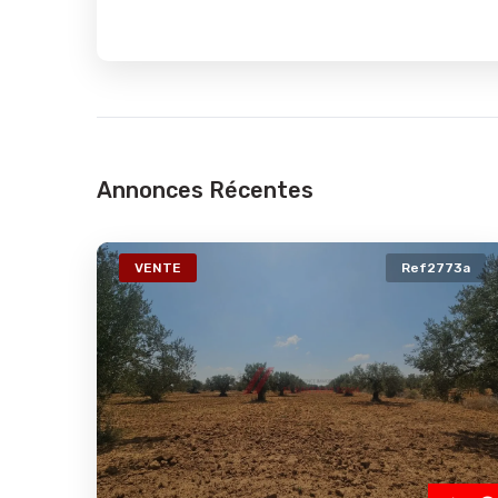
Annonces Récentes
74a
VENTE
Ref2773a