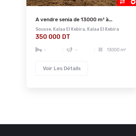
A vendre senia de 13000 m² à...
se
Sousse
,
Kalaa El Kebira
,
Kalaa El Kebira
350 000 DT
-
-
13000 m²
Voir Les Détails