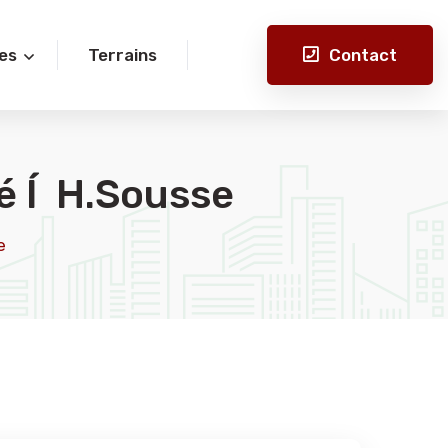
Contact
es
Terrains
é Í H.Sousse
e