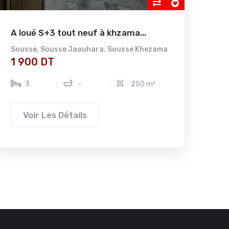
A loué S+3 tout neuf à khzama...
A v
Sousse
,
Sousse Jaouhara
,
Sousse Khezama
Nab
1 900 DT
1 
3
-
250 m²
Voir Les Détails