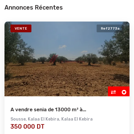
Annonces Récentes
VENTE
Ref2773a
A vendre senia de 13000 m² à...
Sousse
,
Kalaa El Kebira
,
Kalaa El Kebira
350 000 DT