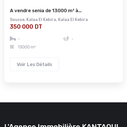
A vendre senia de 13000 m² à...
Sousse
,
Kalaa El Kebira
,
Kalaa El Kebira
350 000 DT
-
-
13000 m²
Voir Les Détails
L'Agence Immobilière KANTAOUI