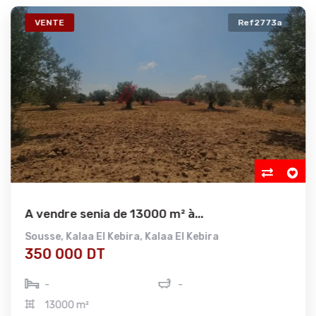
VENTE
Ref2773a
A vendre senia de 13000 m² à...
Sousse
,
Kalaa El Kebira
,
Kalaa El Kebira
350 000 DT
-
-
13000 m²