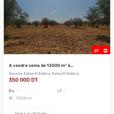
A vendre senia de 13000 m² à...
Sousse
,
Kalaa El Kebira
,
Kalaa El Kebira
350 000 DT
-
-
13000 m²
Voir Les Détails