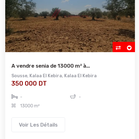
A vendre senia de 13000 m² à...
Sousse
,
Kalaa El Kebira
,
Kalaa El Kebira
350 000 DT
-
-
13000 m²
Voir Les Détails