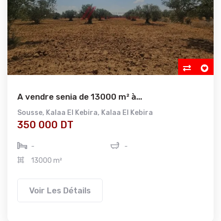
A vendre senia de 13000 m² à...
Sousse
,
Kalaa El Kebira
,
Kalaa El Kebira
350 000 DT
-
-
13000 m²
Voir Les Détails