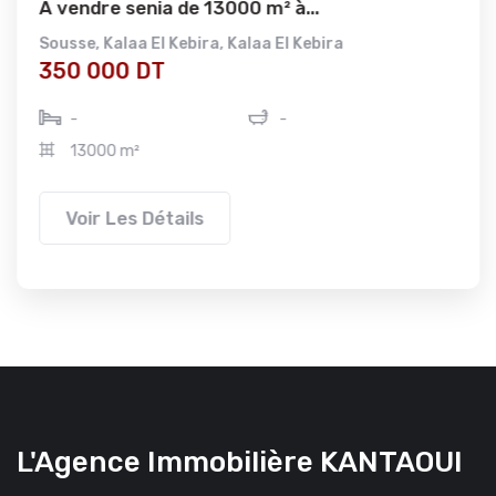
A vendre senia de 13000 m² à...
Sousse
,
Kalaa El Kebira
,
Kalaa El Kebira
350 000 DT
-
-
13000 m²
Voir Les Détails
L'Agence Immobilière KANTAOUI