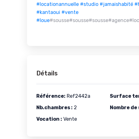
#locationannuelle
#studio
#jamaishabité
#
#kantaoui
#vente
#loue
#sousse#sousse#sousse#agence#loc
Détails
Référence:
Ref2442a
Surface ter
Nb.chambres :
2
Nombre de s
Vocation :
Vente