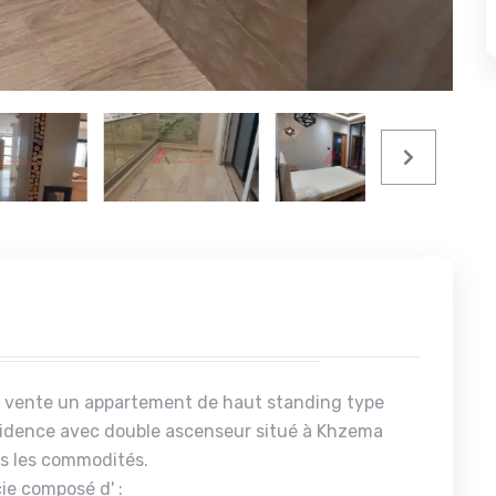
n vente un appartement de haut standing type
sidence avec double ascenseur situé à Khzema
us les commodités.
ie composé d' :