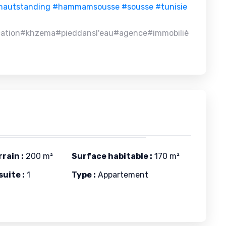
hautstanding
#hammamsousse
#sousse
#tunisie
ation#khzema#pieddansl'eau#agence#immobiliè
rain :
200 m²
Surface habitable :
170 m²
uite :
1
Type :
Appartement